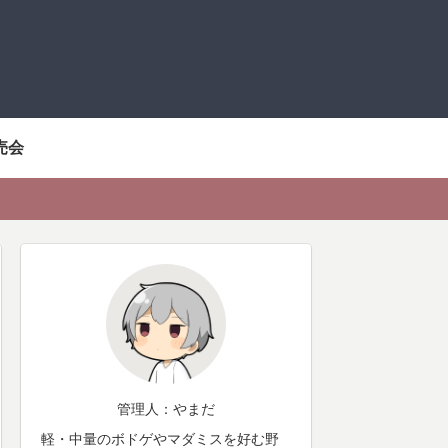
売会
管理人：やまだ
軽・中量のボドゲやマダミスを好む野