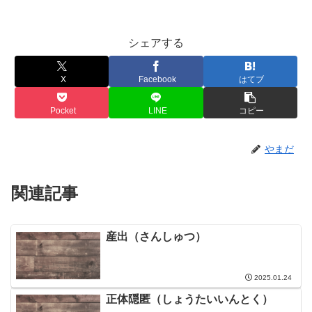
シェアする
X
Facebook
はてブ
Pocket
LINE
コピー
やまだ
関連記事
産出（さんしゅつ）
2025.01.24
正体隠匿（しょうたいいんとく）