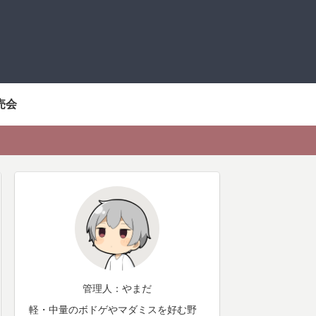
売会
管理人：やまだ
軽・中量のボドゲやマダミスを好む野