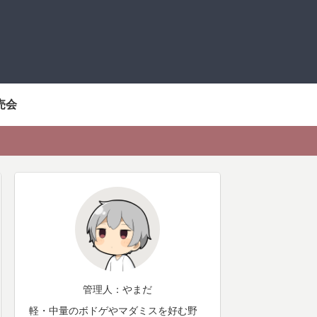
売会
管理人：やまだ
軽・中量のボドゲやマダミスを好む野