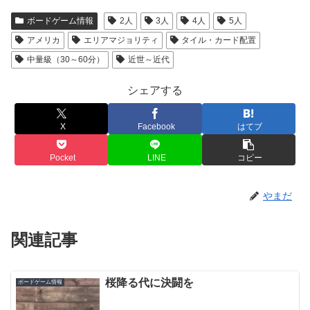
ボードゲーム情報
2人
3人
4人
5人
アメリカ
エリアマジョリティ
タイル・カード配置
中量級（30～60分）
近世～近代
シェアする
X
Facebook
はてブ
Pocket
LINE
コピー
やまだ
関連記事
桜降る代に決闘を
ボードゲーム情報