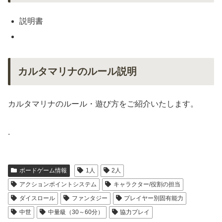
説明書
カルタマリナのルール説明
カルタマリナのルール・遊び方をご紹介いたします。
.
ボードゲーム情報
1人
2人
アクションポイントシステム
キャラクター/役割の担当
ダイスロール
ファンタジー
プレイヤー別固有能力
中世
中量級（30～60分）
協力プレイ