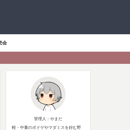
売会
管理人：やまだ
軽・中量のボドゲやマダミスを好む野