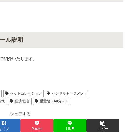
ール説明
ご紹介いたします。
人
セットコレクション
ハンドマネージメント
古代
経済/経営
重量級（60分～）
シェアする
はてブ
Pocket
LINE
コピー