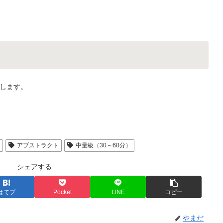
します。
人
アブストラクト
中量級（30～60分）
シェアする
はてブ
Pocket
LINE
コピー
やまだ