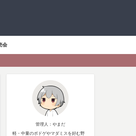
売会
管理人：やまだ
軽・中量のボドゲやマダミスを好む野