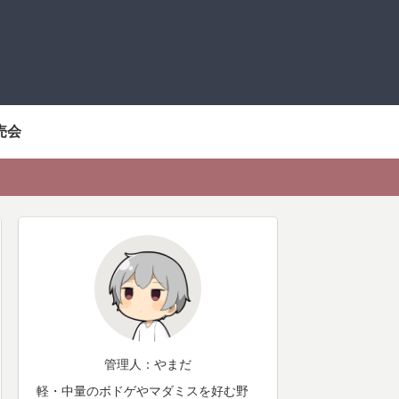
売会
管理人：やまだ
軽・中量のボドゲやマダミスを好む野