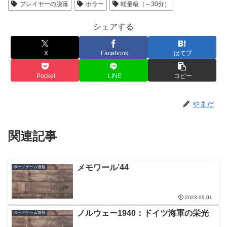
プレイヤーの脱落
ホラー
軽量級（～30分）
シェアする
X
Facebook
はてブ
Pocket
LINE
コピー
やまだ
関連記事
メモワール’44
ボードゲーム情報
2023.09.01
ノルウェー1940：ドイツ海軍の栄光
ボードゲーム情報