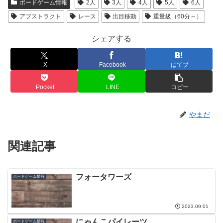
ボードゲーム情報
2人
3人
4人
5人
6人
アブストラクト
レース
出目移動
重量級（60分～）
シェアする
X
Facebook
はてブ
Pocket
LINE
コピー
やまだ
関連記事
フォータワーズ
ボードゲーム情報
2023.09.01
にゃんこパイレーツ
ボードゲーム情報