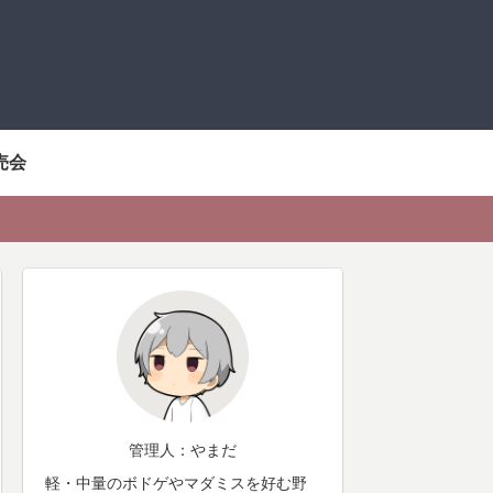
売会
管理人：やまだ
軽・中量のボドゲやマダミスを好む野