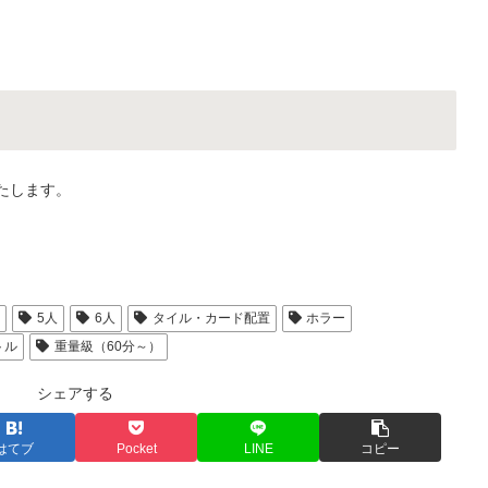
いたします。
人
5人
6人
タイル・カード配置
ホラー
トル
重量級（60分～）
シェアする
はてブ
Pocket
LINE
コピー