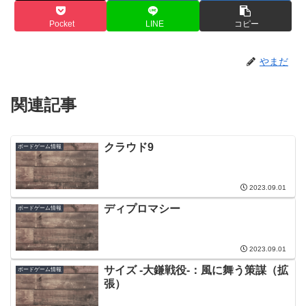
Pocket
LINE
コピー
やまだ
関連記事
クラウド9
ボードゲーム情報
2023.09.01
ディプロマシー
ボードゲーム情報
2023.09.01
サイズ -大鎌戦役-：風に舞う策謀（拡
ボードゲーム情報
張）