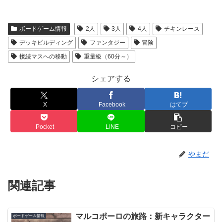
ボードゲーム情報
2人
3人
4人
チキンレース
デッキビルディング
ファンタジー
冒険
接続マスへの移動
重量級（60分～）
シェアする
X
Facebook
はてブ
Pocket
LINE
コピー
やまだ
関連記事
マルコポーロの旅路：新キャラクター
ボードゲーム情報