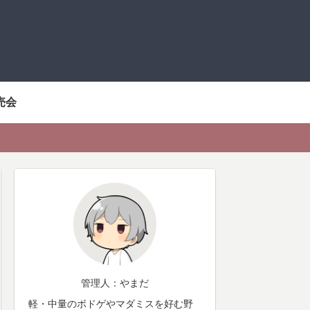
売会
管理人：やまだ
軽・中量のボドゲやマダミスを好む野