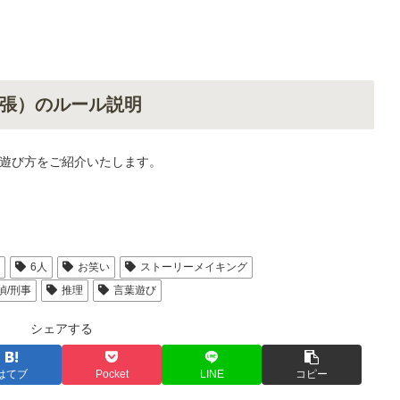
張）のルール説明
遊び方をご紹介いたします。
人
6人
お笑い
ストーリーメイキング
偵/刑事
推理
言葉遊び
シェアする
はてブ
Pocket
LINE
コピー