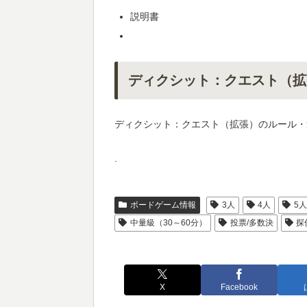
説明書
ディクシット：クエスト（拡
ディクシット：クエスト（拡張）のルール・
.
ボードゲーム情報
3人
4人
5
中量級（30～60分）
投票/多数決
探
X
Facebook