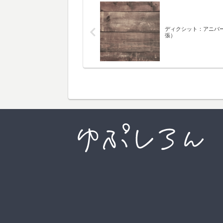
ディクシット：アニバ
張）