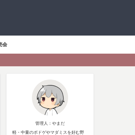
売会
管理人：やまだ
軽・中量のボドゲやマダミスを好む野