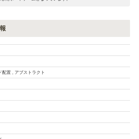
報
配置 , アブストラクト