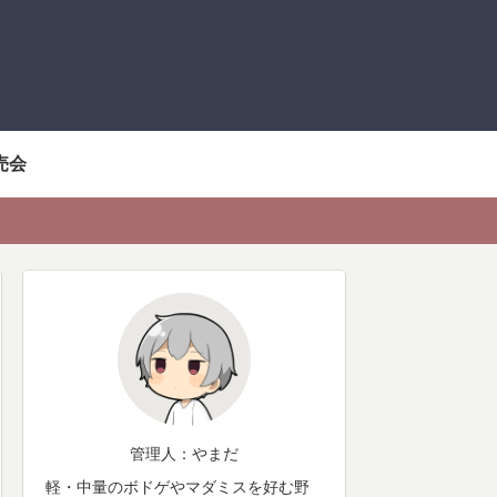
売会
管理人：やまだ
軽・中量のボドゲやマダミスを好む野