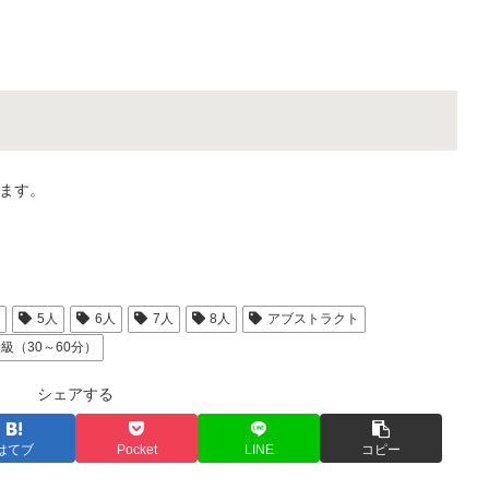
ます。
人
5人
6人
7人
8人
アブストラクト
級（30～60分）
シェアする
はてブ
Pocket
LINE
コピー