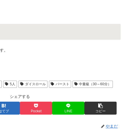
す。
人
5人
ダイスロール
バースト
中量級（30～60分）
シェアする
はてブ
Pocket
LINE
コピー
やまだ