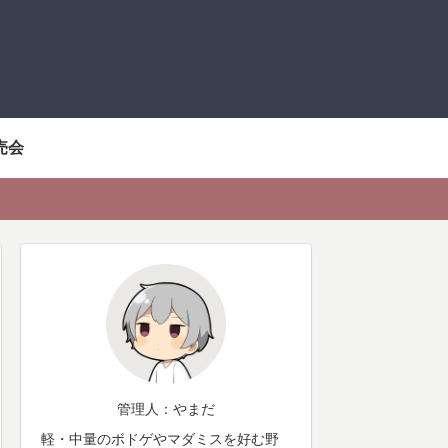
売会
管理人：やまだ
軽・中量のボドゲやマダミスを好む野