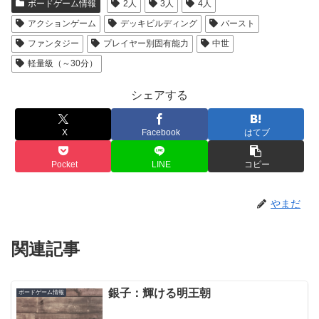
ボードゲーム情報
2人
3人
4人
アクションゲーム
デッキビルディング
バースト
ファンタジー
プレイヤー別固有能力
中世
軽量級（～30分）
シェアする
X
Facebook
はてブ
Pocket
LINE
コピー
やまだ
関連記事
銀子：輝ける明王朝
ボードゲーム情報