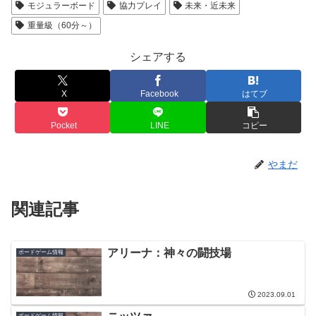
モジュラーボード
協力プレイ
未来・近未来
重量級（60分～）
シェアする
X
Facebook
はてブ
Pocket
LINE
コピー
やまだ
関連記事
アリーナ：神々の闘技場
ボードゲーム情報
2023.09.01
ボードゲーム情報