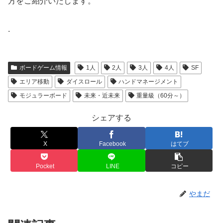
方をご紹介いたします。
.
ボードゲーム情報
1人
2人
3人
4人
SF
エリア移動
ダイスロール
ハンドマネージメント
モジュラーボード
未来・近未来
重量級（60分～）
シェアする
X
Facebook
はてブ
Pocket
LINE
コピー
やまだ