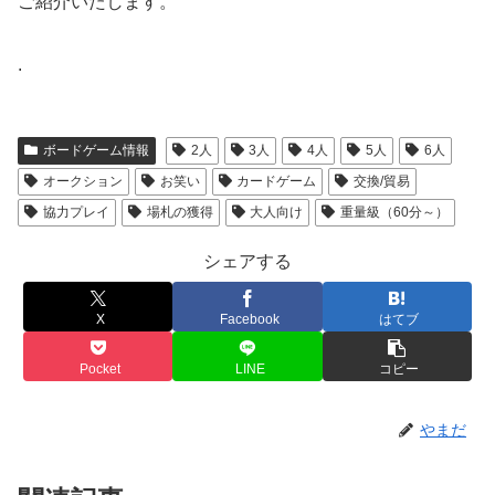
ご紹介いたします。
.
ボードゲーム情報
2人
3人
4人
5人
6人
オークション
お笑い
カードゲーム
交換/貿易
協力プレイ
場札の獲得
大人向け
重量級（60分～）
シェアする
X
Facebook
はてブ
Pocket
LINE
コピー
やまだ