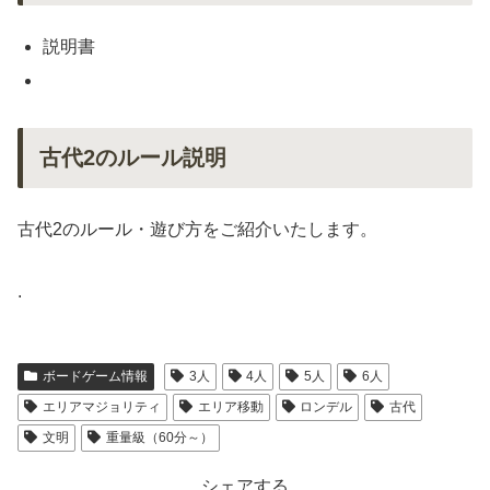
説明書
古代2のルール説明
古代2のルール・遊び方をご紹介いたします。
.
ボードゲーム情報
3人
4人
5人
6人
エリアマジョリティ
エリア移動
ロンデル
古代
文明
重量級（60分～）
シェアする