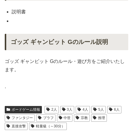
説明書
ゴッズ ギャンビット Gのルール説明
ゴッズ ギャンビット Gのルール・遊び方をご紹介いたし
ます。
.
ボードゲーム情報
2人
3人
4人
5人
6人
ファンタジー
ブラフ
中世
宗教
推理
直接攻撃
軽量級（～30分）