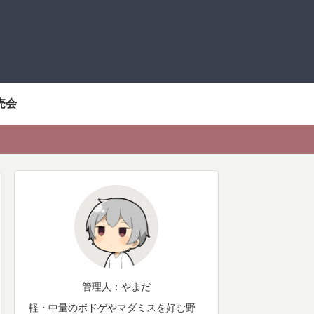
売会
管理人：やまだ
軽・中量のボドゲやマダミスを好む野