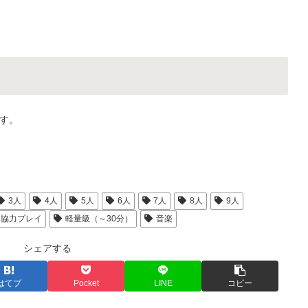
す。
3人
4人
5人
6人
7人
8人
9人
協力プレイ
軽量級（～30分）
音楽
シェアする
はてブ
Pocket
LINE
コピー