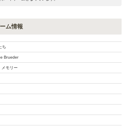
ーム情報
たち
ne Brueder
, メモリー