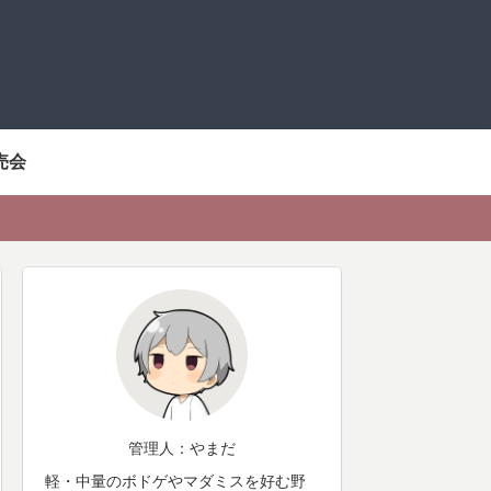
売会
管理人：やまだ
軽・中量のボドゲやマダミスを好む野