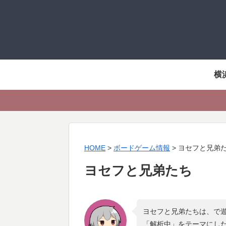
横
HOME
>
ボードゲーム情報
>
ヨセフと兄弟
ヨセフと兄弟たち
ヨセフと兄弟たちは、で遊
「
解析中
」をテーマにし