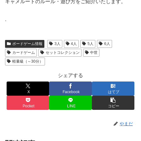
キャメルートのルール・遊び方をご紹介いたします。
.
ボードゲーム情報
3人
4人
5人
6人
カードゲーム
セットコレクション
中世
軽量級（～30分）
シェアする
X
Facebook
はてブ
Pocket
LINE
コピー
やまだ