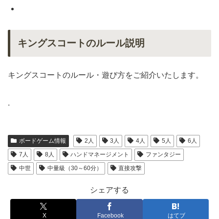
キングスコートのルール説明
キングスコートのルール・遊び方をご紹介いたします。
.
ボードゲーム情報
2人
3人
4人
5人
6人
7人
8人
ハンドマネージメント
ファンタジー
中世
中量級（30～60分）
直接攻撃
シェアする
X
Facebook
はてブ