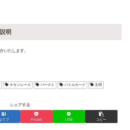
説明
介いたします。
人
チキンレース
バースト
バトルカード
文明
シェアする
はてブ
Pocket
LINE
コピー