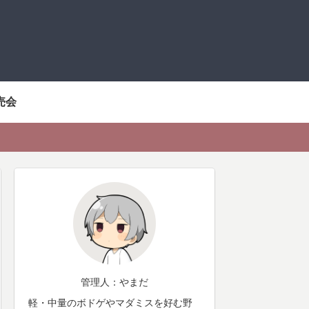
売会
管理人：やまだ
軽・中量のボドゲやマダミスを好む野