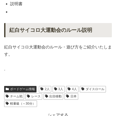
説明書
紅白サイコロ大運動会のルール説明
紅白サイコロ大運動会のルール・遊び方をご紹介いたしま
す。
.
ボードゲーム情報
2人
3人
4人
ダイスロール
チーム戦
レース
出目移動
日本
軽量級（～30分）
シェアする