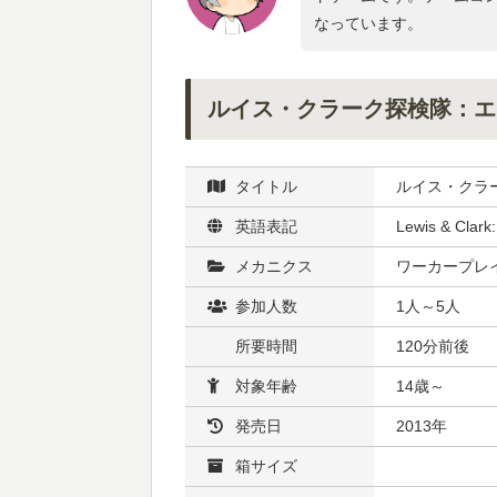
なっています。
ルイス・クラーク探検隊：エ
タイトル
ルイス・クラ
英語表記
Lewis & Clark
メカニクス
ワーカープレイ
参加人数
1人～5人
所要時間
120分前後
対象年齢
14歳～
発売日
2013年
箱サイズ