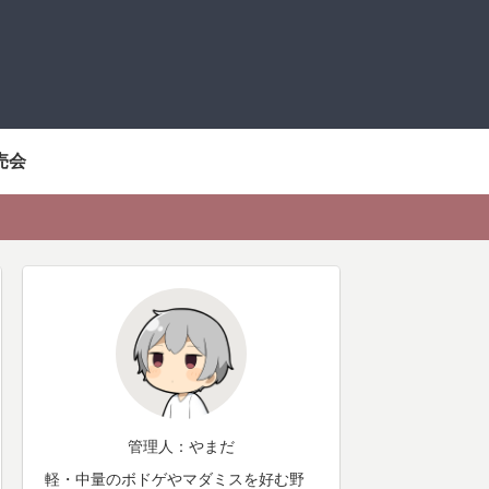
売会
管理人：やまだ
軽・中量のボドゲやマダミスを好む野