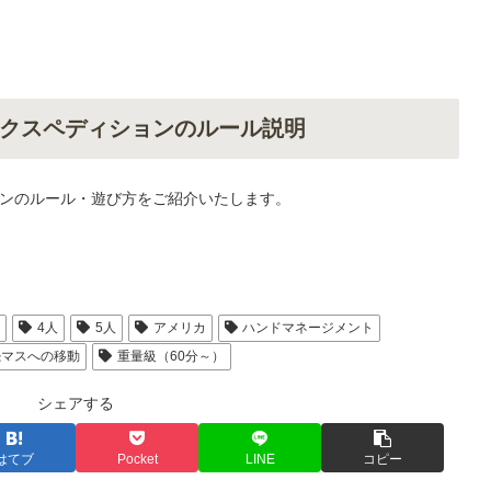
クスペディションのルール説明
ンのルール・遊び方をご紹介いたします。
人
4人
5人
アメリカ
ハンドマネージメント
続マスへの移動
重量級（60分～）
シェアする
はてブ
Pocket
LINE
コピー