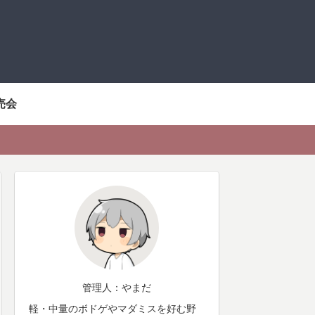
売会
管理人：やまだ
軽・中量のボドゲやマダミスを好む野