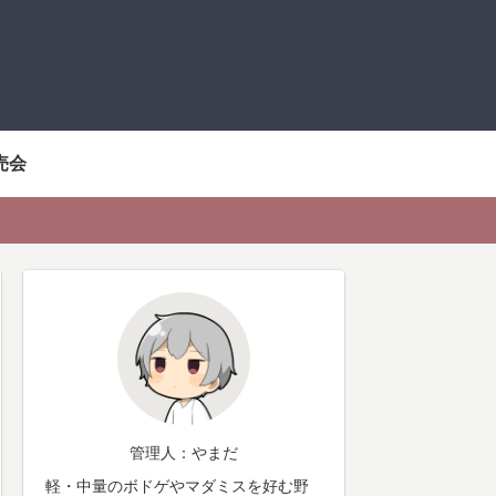
売会
管理人：やまだ
軽・中量のボドゲやマダミスを好む野