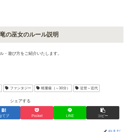
竜の巫女のルール説明
ル・遊び方をご紹介いたします。
人
ファンタジー
軽量級（～30分）
近世～近代
シェアする
はてブ
Pocket
LINE
コピー
やまだ