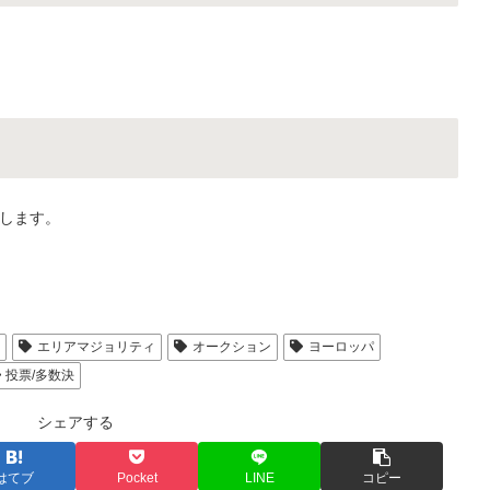
します。
人
エリアマジョリティ
オークション
ヨーロッパ
投票/多数決
シェアする
はてブ
Pocket
LINE
コピー