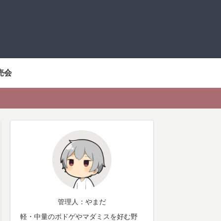
売会
管理人：やまだ
軽・中量のボドゲやマダミスを好む野