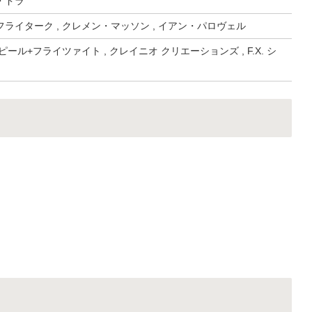
・ドラ
ライターク , クレメン・マッソン , イアン・パロヴェル
ール+フライツァイト , クレイニオ クリエーションズ , F.X. シ