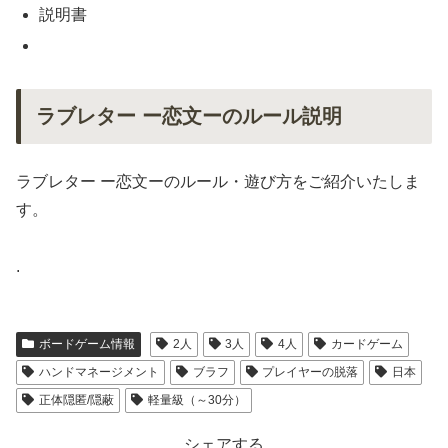
説明書
ラブレター ー恋文ーのルール説明
ラブレター ー恋文ーのルール・遊び方をご紹介いたしま
す。
.
ボードゲーム情報
2人
3人
4人
カードゲーム
ハンドマネージメント
ブラフ
プレイヤーの脱落
日本
正体隠匿/隠蔽
軽量級（～30分）
シェアする