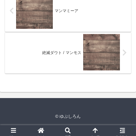
マンマミーア
絶滅ダウト / マンモス
© ゆぷしろん