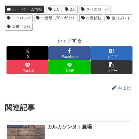
ボードゲーム情報
1人
2人
ダイスロール
ヨーロッパ
中量級（30～60分）
出目移動
協力プレイ
近世～近代
シェアする
X
Facebook
はてブ
Pocket
LINE
コピー
やまだ
関連記事
カルカソンヌ：農場
ボードゲーム情報