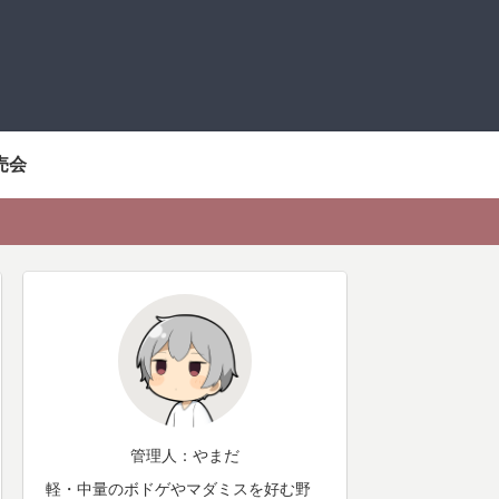
売会
管理人：やまだ
軽・中量のボドゲやマダミスを好む野