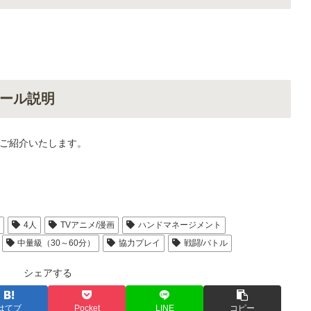
ール説明
ご紹介いたします。
人
4人
TVアニメ/漫画
ハンドマネージメント
中量級（30～60分）
協力プレイ
戦闘/バトル
シェアする
はてブ
Pocket
LINE
コピー