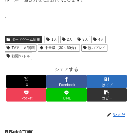
.
ボードゲーム情報
1人
2人
3人
4人
TVアニメ/漫画
中量級（30～60分）
協力プレイ
戦闘/バトル
シェアする
X
Facebook
はてブ
Pocket
LINE
コピー
やまだ