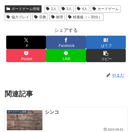
ボードゲーム情報
2人
3人
4人
カードゲーム
協力プレイ
宗教
推理
軽量級（～30分）
シェアする
X
Facebook
はてブ
Pocket
LINE
コピー
やまだ
関連記事
シンコ
ボードゲーム情報
2023.09.01