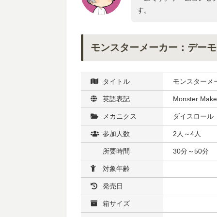
す。
モンスターメーカー：デーモ
タイトル
モンスターメ
英語表記
Monster Make
メカニクス
ダイスロール
参加人数
2人～4人
所要時間
30分～50分
対象年齢
発売日
箱サイズ