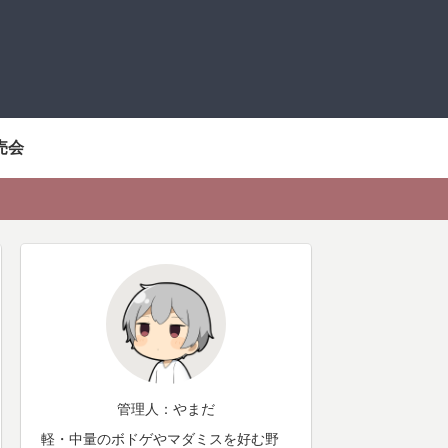
売会
管理人：やまだ
軽・中量のボドゲやマダミスを好む野