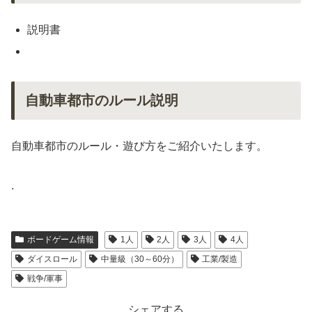
説明書
自動車都市のルール説明
自動車都市のルール・遊び方をご紹介いたします。
.
ボードゲーム情報
1人
2人
3人
4人
ダイスロール
中量級（30～60分）
工業/製造
戦争/軍事
シェアする