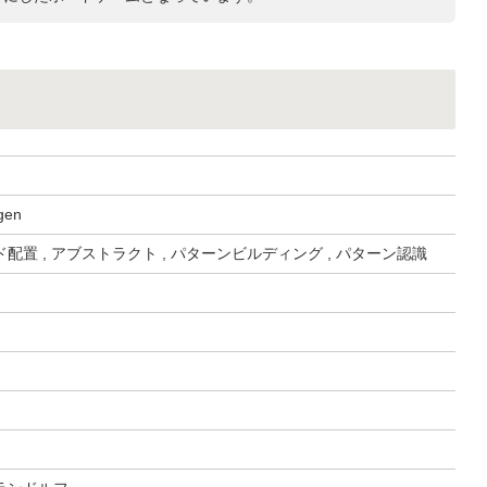
gen
配置 , アブストラクト , パターンビルディング , パターン認識