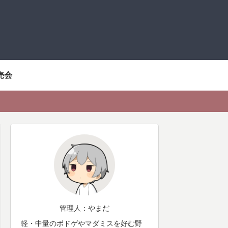
売会
管理人：やまだ
軽・中量のボドゲやマダミスを好む野