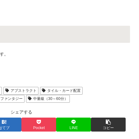
す。
人
アブストラクト
タイル・カード配置
ファンタジー
中量級（30～60分）
シェアする
はてブ
Pocket
LINE
コピー