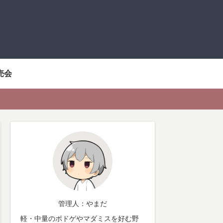
売会
管理人：やまだ
軽・中量のボドゲやマダミスを好む野