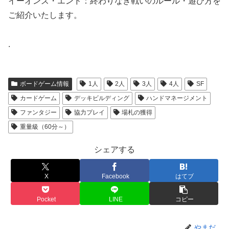
イーオンズ・エンド：終わりなき戦いのルール・遊び方を
ご紹介いたします。
.
ボードゲーム情報
1人
2人
3人
4人
SF
カードゲーム
デッキビルディング
ハンドマネージメント
ファンタジー
協力プレイ
場札の獲得
重量級（60分～）
シェアする
X
Facebook
はてブ
Pocket
LINE
コピー
やまだ