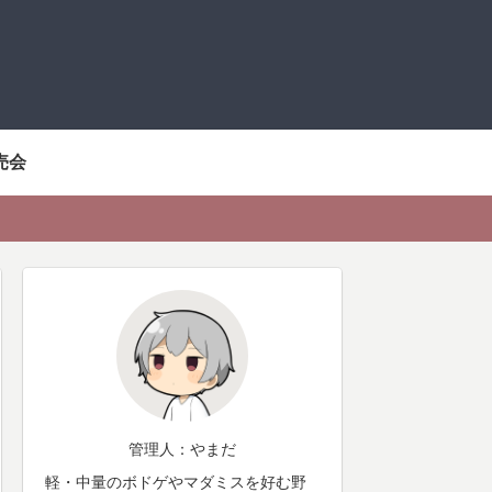
売会
管理人：やまだ
軽・中量のボドゲやマダミスを好む野