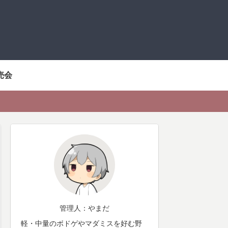
売会
管理人：やまだ
軽・中量のボドゲやマダミスを好む野