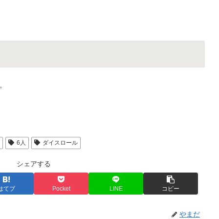
。
人
6人
ダイスロール
シェアする
はてブ
Pocket
LINE
コピー
やまだ