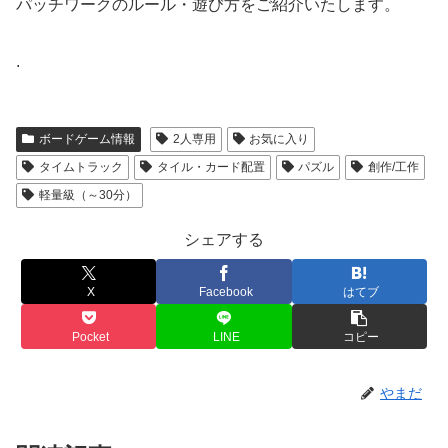
パッチワークのルール・遊び方をご紹介いたします。
.
ボードゲーム情報
2人専用
お気に入り
タイムトラック
タイル・カード配置
パズル
創作/工作
軽量級（～30分）
シェアする
X
Facebook
はてブ
Pocket
LINE
コピー
やまだ