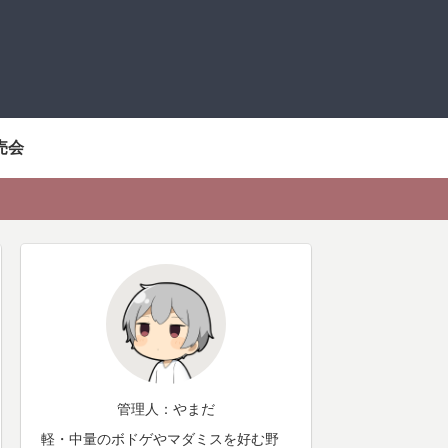
売会
管理人：やまだ
軽・中量のボドゲやマダミスを好む野