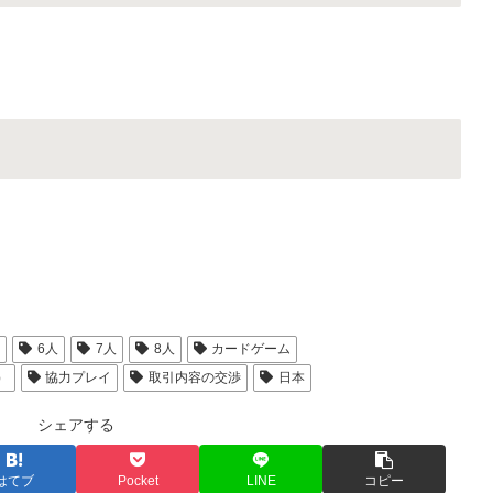
人
6人
7人
8人
カードゲーム
）
協力プレイ
取引内容の交渉
日本
シェアする
はてブ
Pocket
LINE
コピー