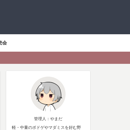
売会
管理人：やまだ
軽・中量のボドゲやマダミスを好む野